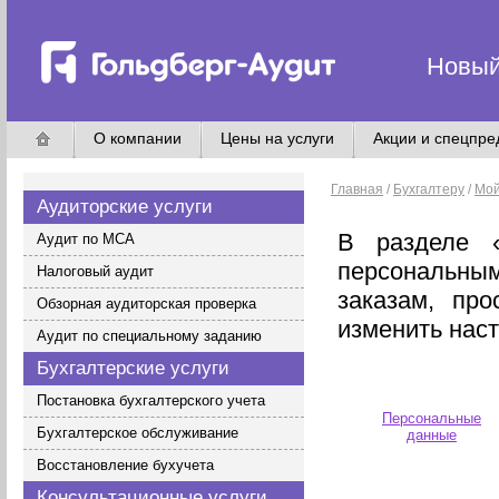
Новый
О компании
Цены на услуги
Акции и спецпр
Главная
/
Бухгалтеру
/
Мой
Аудиторские услуги
В разделе 
Аудит по МСА
персональны
Налоговый аудит
заказам, про
Обзорная аудиторская проверка
изменить наст
Аудит по специальному заданию
Бухгалтерские услуги
Постановка бухгалтерского учета
Персональные
Бухгалтерское обслуживание
данные
Восстановление бухучета
Консультационные услуги