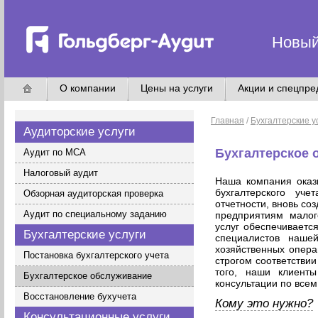
Новый
О компании
Цены на услуги
Акции и спецпр
Главная
/
Бухгалтерские у
Аудиторские услуги
Бухгалтерское 
Аудит по МСА
Налоговый аудит
Наша компания оказ
бухгалтерского уч
Обзорная аудиторская проверка
отчетности, вновь с
Аудит по специальному заданию
предприятиям малог
услуг обеспечиваетс
Бухгалтерские услуги
специалистов наше
хозяйственных опера
Постановка бухгалтерского учета
строгом соответстви
того, наши клиент
Бухгалтерское обслуживание
консультации по всем
Восстановление бухучета
Кому это нужно?
Консультационные услуги