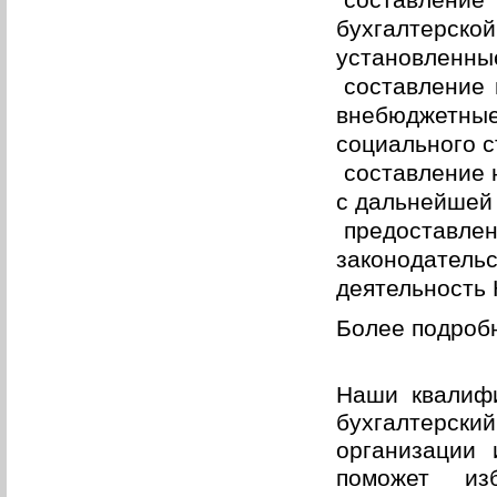
составление
бухгалтерск
установленны
составление 
внебюджетн
социального с
составление 
с дальнейшей
предоста
законодатель
деятельность 
Более подроб
Наши квалифи
бухгалтерс
организации
поможет изб