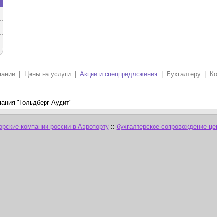
пании
|
Цены на услуги
|
Акции и спецпредложения
|
Бухгалтеру
|
Ко
пания "Гольдберг-Аудит"
орские компании россии в Аэропорту
::
бухгалтерское сопровождение це