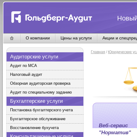
Новый
О компании
Цены на услуги
Акции и спецпр
Главная
/
Юридические ус
Аудиторские услуги
Аудит по МСА
Налоговый аудит
Обзорная аудиторская проверка
Аудит по специальному заданию
Бухгалтерские услуги
Постановка бухгалтерского учета
Бухгалтерское обслуживание
Веб-сервис
Восстановление бухучета
"Норматив"
Консультационные услуги