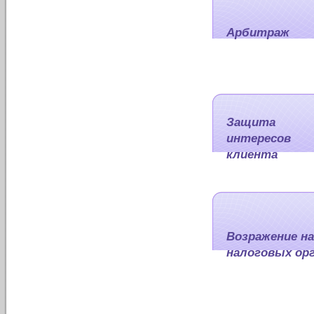
Арбитраж
Защита
интересов
клиента
Возражение на
налоговых ор