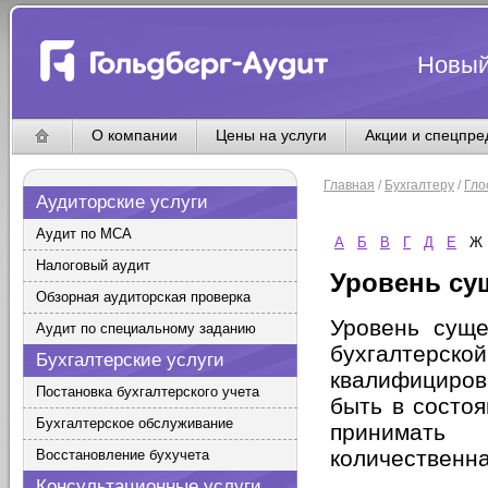
Новый
О компании
Цены на услуги
Акции и спецпр
Главная
/
Бухгалтеру
/
Гло
Аудиторские услуги
Аудит по МСА
А
Б
В
Г
Д
Е
Ж
Налоговый аудит
Уровень су
Обзорная аудиторская проверка
Уровень суще
Аудит по специальному заданию
бухгалтер
Бухгалтерские услуги
квалифициров
Постановка бухгалтерского учета
быть в состо
Бухгалтерское обслуживание
принимать
количественна
Восстановление бухучета
Консультационные услуги